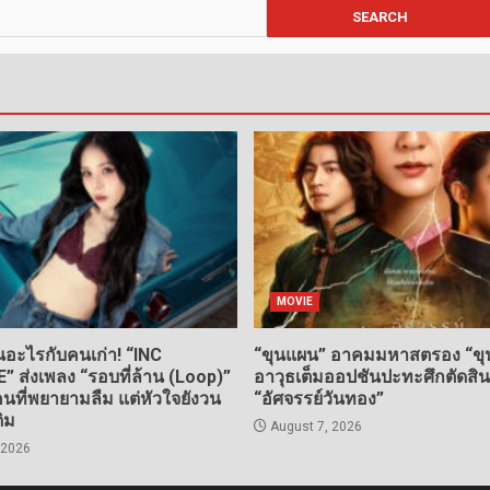
MOVIE
อะไรกับคนเก่า! “INC
“ขุนแผน” อาคมมหาสตรอง “ขุน
ส่งเพลง “รอบที่ล้าน (Loop)”
อาวุธเต็มออปชันปะทะศึกตัดสิ
ที่พยายามลืม แต่หัวใจยังวน
“อัศจรรย์วันทอง”
ดิม
August 7, 2026
 2026