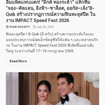
อิมแพ็คแทบแตก! “มิกค์ ทองระย้า” แท็กทีม
“จอง–คัลแลน, อิงฟ้า–ชาล็อต, ออกัส–เล้ง”B-
Quik สร้างปรากฏการณ์ความฟินทะลุสปีด ใน
งาน IMPACT Speed Fest 2026
STAR SOCIETY
July 20, 2026
​ฟินทะลุสปีด ! B-Quik (บี-ควิก) สร้างความประทับใจและ
มอบประสบการณ์สุดเอ็กซ์คลูซีฟให้แฟน ๆ และเหล่าคนรัก
รถ ในงาน IMPACT Speed Fest 2026 ซึ่งจัดขึ้นอย่างยิ่ง
ใหญ่ ระหว่างวันที่ 17–19 กรกฎาคม 2569...
Read More