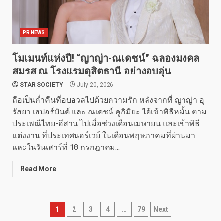
PR NEWS
โมเมนท์แห่งปี! “ญาญ่า-ณเดชน์” ฉลองมงคล
สมรส ณ โรงแรมดุสิตธานี อย่างอบอุ่น
STAR SOCIETY
July 20, 2026
ถือเป็นค่ำคืนที่อบอวลไปด้วยความรัก หลังจากที่ ญาญ่า อุ
รัสยา เสปอร์บันด์ และ ณเดชน์ คูกิมิยะ ได้เข้าพิธีหมั้น ตาม
ประเพณีไทย-อีสาน ไปเมื่อช่วงเดือนเมษายน และเข้าพิธี
แต่งงาน ที่ประเทศนอร์เวย์ ในเดือนพฤษภาคมที่ผ่านมา
และในวันเสาร์ที่ 18 กรกฎาคม...
Read More
Posts
1
2
3
4
…
79
Next