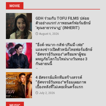
MOVIE
GDH ร่วมกับ TOFU FILMS ปล่อย
ตัวอย่างแรก! ภาพยนตร์ฟอร์มยักษ์
‘คุณยายวรนาฏ’ (INHERIT)
August 6, 2026
“อิ้งค์-หมาก-กลัฟ-ปริมมี่-เฟย”
แถลงข่าวเปิดตัวหนังไทยฟอร์มยักษ์
“อัศจรรย์วันทอง”เตรียมพาผู้ชม
ผจญภัยโลกใบใหม่นางวันทอง 3
กันยายนนี้
July 19, 2026
4 อัศจรรย์แท็กทีมสร้างสรรค์
“อัศจรรย์วันทอง”พร้อมเผยภาพ
เบื้องหลังที่ไม่เคยเห็นครั้งแรก
July 2, 2026
MUSIC