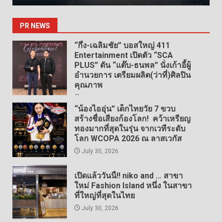
PR NEWS
“กึ้ง-เฉลิมชัย” บอสใหญ่ 411
Entertainment เปิดตัว “SCA
PLUS” ดัน “แต๊บ-ธนพล” นั่งเก้าอี้ผู้
อำนวยการ เตรียมผลิต(ว่าที่)ศิลปิน
คุณภาพ
August 3, 2026
“น้องไออุ่น” เด็กไทยวัย 7 ขวบ
สร้างชื่อเสียงก้องโลก! คว้าเหรียญ
ทองมากที่สุดในรุ่น จากเวทีระดับ
โลก WCOPA 2026 ณ ลาสเวกัส
July 30, 2026
เปิดแล้ววันนี้!! niko and … สาขา
ใหม่ Fashion Island หนึ่ง ในสาขา
ที่ใหญ่ที่สุดในไทย
July 30, 2026