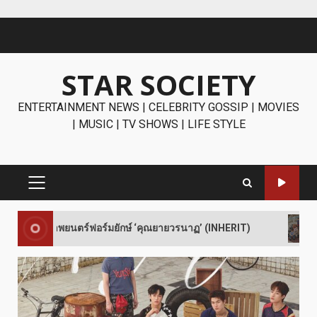
Skip
to
content
STAR SOCIETY
ENTERTAINMENT NEWS | CELEBRITY GOSSIP | MOVIES
| MUSIC | TV SHOWS | LIFE STYLE
PRIMARY
MENU
2
ร์ฟอร์มยักษ์ ‘คุณยายวรนาฏ’ (INHERIT)
FAVIQ ส่ง “Befo