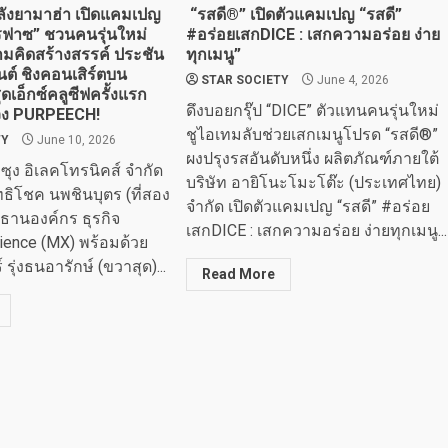
ลังยามาฮ่า เปิดแคมเปญ
“รสดี®” เปิดตัวแคมเปญ “รสดี”
ฟาซ” ชวนคนรุ่นใหม่
#อร่อยเสกDICE : เสกความอร่อย ง่าย
ามคิดสร้างสรรค์ ประชัน
ทุกเมนู”
ต์ ชิงคอนเสิร์ตบน
STAR SOCIETY
June 4, 2026
ดเอ็กซ์คลูซีฟครั้งแรก
ดึงบอยกรุ๊ป “DICE” ตัวแทนคนรุ่นใหม่
ง PURPEECH!
ชูไอเทมลับช่วยเสกเมนูโปรด “รสดี®”
TY
June 10, 2026
ผงปรุงรสอันดับหนึ่ง ผลิตภัณฑ์ภายใต้
ซุง อิเลคโทรนิคส์ จำกัด
บริษัท อายิโนะโมะโต๊ะ (ประเทศไทย)
ิโชค นพชินบุตร (ที่สอง
จำกัด เปิดตัวแคมเปญ “รสดี” #อร่อย
ธานองค์กร ธุรกิจ
เสกDICE : เสกความอร่อย ง่ายทุกเมนู...
ience (MX) พร้อมด้วย
 รุ่งธนอารักษ์ (ขวาสุด)...
Read More