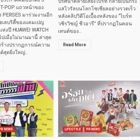
ปริศนาคล้ายเสียงไบร์ท กลายเป็นกระ
ป T-POP แถวหน้าของ
แสไวรัลบนโลกโซเชียลอย่างรวดเร็ว
าง PERSES มาร่วมงานอีก
หลังคลิปวิดีโอเบื้องหลังของ “ไบร์ท
เซเลบริตี้ของแคมเปญ
วชิรวิชญ์ ชีวอารี” ที่ปรากฏในคอน
แห่งปี HUAWEI WATCH
เทนต์ของ...
ไปเมื่อไม่นานมานี้ ล่าสุด
ยมสร้างปรากฏการณ์ความ
Read More
์สุดยิ่งใหญ่...
PR NEWS
LIFESTYLE
PR NEWS