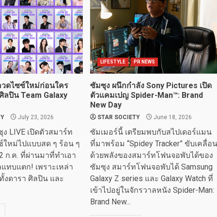
LIFESTYLE
PR NEWS
 อวดไซซ์ใหม่ก่อนใคร
ซัมซุง ผนึกกำลัง Sony Pictures เปิด
ศิลปิน Team Galaxy
ตัวแคมเปญ Spider-Man™: Brand
New Day
TY
July 23, 2026
STAR SOCIETY
June 18, 2026
ซุง LIVE เปิดตัวสมาร์ท
ซัมเมอร์นี้ เตรียมพบกับสไปเดอร์แมน
์ใหม่ไปแบบสด ๆ ร้อน ๆ
ที่มาพร้อม “Spidey Tracker” ขับเคลื่อ
 22 ก.ค. ที่ผ่านมาที่ทำเอา
ด้วยพลังของสมาร์ทโฟนจอพับได้ของ
ลแทบแตก! เพราะเหล่า
ซัมซุง สมาร์ทโฟนจอพับได้ Samsung
ทั้งดารา ศิลปิน และ
Galaxy Z series และ Galaxy Watch ที่
เข้าไปอยู่ในจักรวาลหนัง Spider-Man:
Brand New...