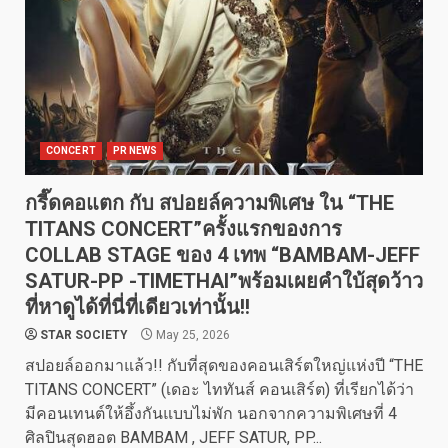
CONCERT
PR NEWS
กรี๊ดคอแตก กับ สปอยล์ความพิเศษ ใน “THE
TITANS CONCERT”ครั้งแรกของการ
COLLAB STAGE ของ 4 เทพ “BAMBAM-JEFF
SATUR-PP -TIMETHAI”พร้อมเผยคำใบ้สุดว้าว
ที่หาดูได้ที่นี่ที่เดียวเท่านั้น!!
STAR SOCIETY
May 25, 2026
สปอยล์ออกมาแล้ว!! กับที่สุดของคอนเสิร์ตใหญ่แห่งปี “THE
TITANS CONCERT” (เดอะ ไททันส์ คอนเสิร์ต) ที่เรียกได้ว่า
มีคอนเทนต์ให้อึ้งกันแบบไม่พัก นอกจากความพิเศษที่ 4
ศิลปินสุดฮอต BAMBAM , JEFF SATUR, PP...