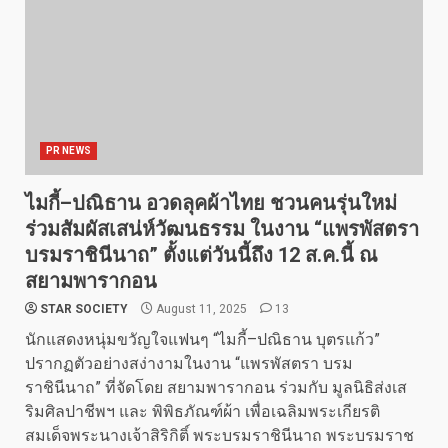
PR NEWS
ไมกี้–ปณิธาน อวดลุคผ้าไทย ชวนคนรุ่นใหม่
ร่วมสัมผัสเสน่ห์วัฒนธรรม ในงาน “แพรพัสตรา
บรมราชินีนาถ” ตั้งแต่วันนี้ถึง 12 ส.ค.นี้ ณ
สยามพารากอน
STAR SOCIETY
August 11, 2025
13
นักแสดงหนุ่มขวัญใจแฟนๆ “ไมกี้–ปณิธาน บุตรแก้ว”
ปรากฏตัวอย่างสง่างามในงาน “แพรพัสตรา บรม
ราชินีนาถ” ที่จัดโดย สยามพารากอน ร่วมกับ มูลนิธิส่งเส
ริมศิลปาชีพฯ และ พิพิธภัณฑ์ผ้า เพื่อเฉลิมพระเกียรติ
สมเด็จพระนางเจ้าสิริกิติ์ พระบรมราชินีนาถ พระบรมราช