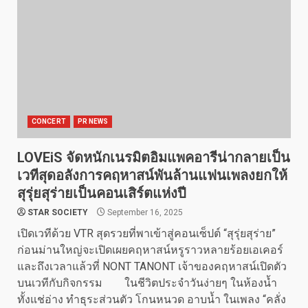
CONCERT
PR NEWS
LOVEiS จัดหนักเนรมิตอิมแพคอารีน่ากลายเป็น
เวทีสุดอลังการคฤหาสน์พันล้านแฟนเพลงยกให้
สุรุ่ยสุร่ายเป็นคอนเสิร์ตแห่งปี
STAR SOCIETY
September 16, 2025
เปิดเวทีด้วย VTR สุดรวยที่พาเข้าสู่คอนเซ็ปต์ “สุรุ่ยสุร่าย”
ก่อนม่านใหญ่จะเปิดเผยคฤหาสน์หรูราวหลายร้อยเอเคอร์
และถึงเวลาแล้วที่ NONT TANONT เจ้าของคฤหาสน์เปิดตัว
บนเวทีกับกิจกรรม ในชีวิตประจำวันง่ายๆ ในห้องน้ำ
ทั้งแช่อ่าง ทำธุระส่วนตัว โกนหนวด อาบน้ำ ในเพลง “คลั่ง