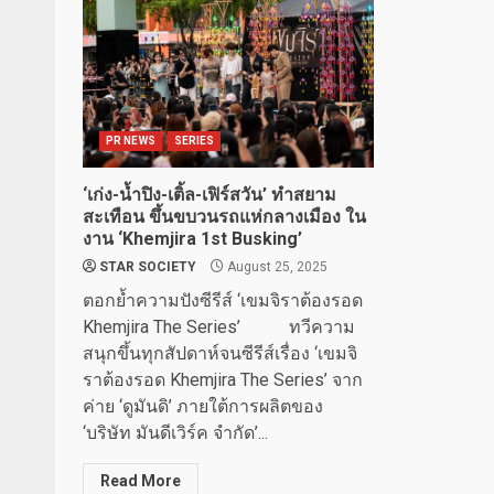
PR NEWS
SERIES
‘เก่ง-น้ำปิง-เติ้ล-เฟิร์สวัน’ ทำสยาม
สะเทือน ขึ้นขบวนรถแห่กลางเมือง ใน
งาน ‘Khemjira 1st Busking’
STAR SOCIETY
August 25, 2025
ตอกย้ำความปังซีรีส์ ‘เขมจิราต้องรอด
Khemjira The Series’ ทวีความ
สนุกขึ้นทุกสัปดาห์จนซีรีส์เรื่อง ‘เขมจิ
ราต้องรอด Khemjira The Series’ จาก
ค่าย ‘ดูมันดิ’ ภายใต้การผลิตของ
‘บริษัท มันดีเวิร์ค จำกัด’...
Read More