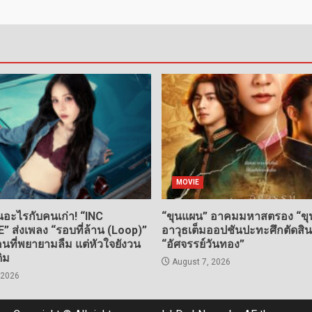
MOVIE
อะไรกับคนเก่า! “INC
“ขุนแผน” อาคมมหาสตรอง “ขุน
ส่งเพลง “รอบที่ล้าน (Loop)”
อาวุธเต็มออปชันปะทะศึกตัดสิ
ที่พยายามลืม แต่หัวใจยังวน
“อัศจรรย์วันทอง”
ดิม
August 7, 2026
 2026