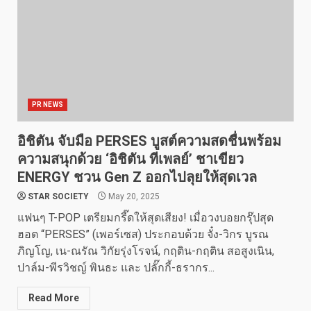
PR NEWS
อิชิตัน จับมือ PERSES บูสต์ความสดชื่นพร้อม
ความสนุกด้วย ‘อิชิตัน ทีเพลย์’ ชาเขียว
ENERGY ชวน Gen Z ออกไปลุยให้สุดเวล
STAR SOCIETY
May 20, 2025
แฟนๆ T-POP เตรียมกรี๊ดให้สุดเสียง! เมื่อวงบอยกรุ๊ปสุด
ฮอต “PERSES” (เพอร์เซส) ประกอบด้วย จั๋ง-วิกร บูรณ
ภิญโญ, เน-ณรัณ วิกัยรุ่งโรจน์, กฤติน-กฤติน สอสูงเนิน,
ปาล์ม-พีรวิชญ์ พินธะ และ ปลั๊กกี้-ธรากร...
Read More