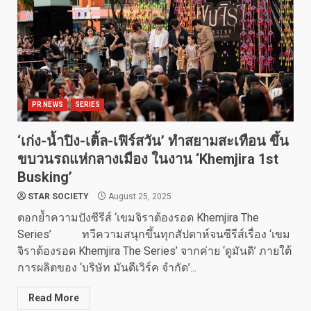
PR NEWS
SERIES
‘เก่ง-น้ำปิง-เติ้ล-เฟิร์สวัน’ ทำสยามสะเทือน ขึ้น
ขบวนรถแห่กลางเมือง ในงาน ‘Khemjira 1st
Busking’
STAR SOCIETY
August 25, 2025
ตอกย้ำความปังซีรีส์ ‘เขมจิราต้องรอด Khemjira The
Series’ ทวีความสนุกขึ้นทุกสัปดาห์จนซีรีส์เรื่อง ‘เขม
จิราต้องรอด Khemjira The Series’ จากค่าย ‘ดูมันดิ’ ภายใต้
การผลิตของ ‘บริษัท มันดีเวิร์ค จำกัด’...
Read More