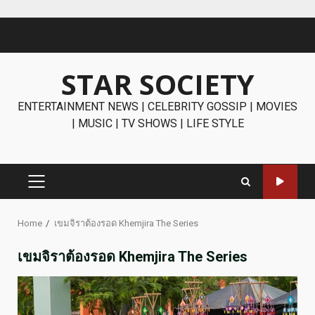
Skip
to
content
STAR SOCIETY
ENTERTAINMENT NEWS | CELEBRITY GOSSIP | MOVIES
| MUSIC | TV SHOWS | LIFE STYLE
PRIMARY
MENU
Home
เขมจิราต้องรอด Khemjira The Series
เขมจิราต้องรอด Khemjira The Series