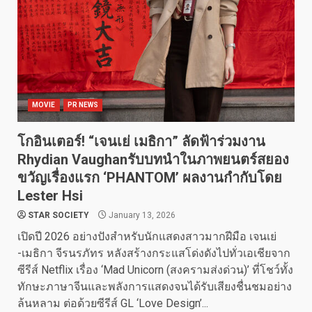
MOVIE
PR NEWS
โกอินเตอร์! “เจนเย่ เมธิกา” ลัดฟ้าร่วมงาน
Rhydian Vaughanรับบทนำในภาพยนตร์สยอง
ขวัญเรื่องแรก ‘PHANTOM’ ผลงานกำกับโดย
Lester Hsi
STAR SOCIETY
January 13, 2026
เปิดปี 2026 อย่างปังสำหรับนักแสดงสาวมากฝีมือ เจนเย่
-เมธิกา จีรนรภัทร หลังสร้างกระแสโด่งดังไปทั่วเอเชียจาก
ซีรีส์ Netflix เรื่อง ‘Mad Unicorn (สงครามส่งด่วน)’ ที่โชว์ทั้ง
ทักษะภาษาจีนและพลังการแสดงจนได้รับเสียงชื่นชมอย่าง
ล้นหลาม ต่อด้วยซีรีส์ GL ‘Love Design’...