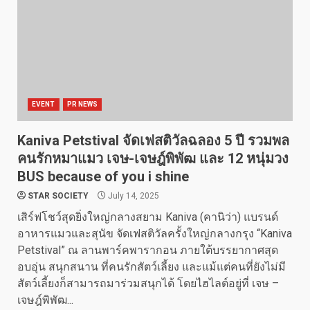
EVENT
PR NEWS
Kaniva Petstival จัดเฟสติวัลฉลอง 5 ปี รวมพล
คนรักหมาแมว เจษ-เจษฎ์พิพัฒ และ 12 หนุ่มวง
BUS because of you i shine
STAR SOCIETY
July 14, 2025
เสิร์ฟโชว์สุดยิ่งใหญ่กลางสยาม Kaniva (คานิว่า) แบรนด์
อาหารแมวและสุนัข จัดเฟสติวัลครั้งใหญ่กลางกรุง “Kaniva
Petstival” ณ ลานพาร์คพารากอน ภายใต้บรรยากาศสุด
อบอุ่น สนุกสนาน ที่คนรักสัตว์เลี้ยง และแม้แต่คนที่ยังไม่มี
สัตว์เลี้ยงก็สามารถมาร่วมสนุกได้ โดยไฮไลต์อยู่ที่ เจษ –
เจษฎ์พิพัฒ...