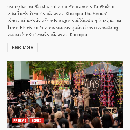
บทสรุปความเชื่อ คำสาป ความรัก และการเดิมพันด้วย
ชีวิต ในซีรีส์‘เขมจิราต้องรอด Khemjira The Series’
เรียกว่าเป็นซีรีส์ที่สร้างปรากฏการณ์ให้แฟน ๆ ต้องลุ้นตาม
ไปทุก EP พร้อมกับความหลอนที่ดูแล้วต้องระแวงหลังอยู่
ตลอด สำหรับ ‘เขมจิราต้องรอด Khemjira...
Read More
PR NEWS
SERIES