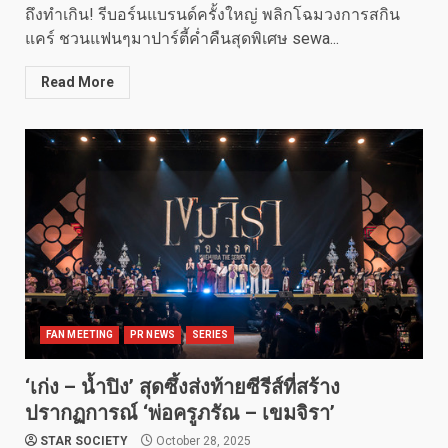
ถึงทำเกิน! รีบอร์นแบรนด์ครั้งใหญ่ พลิกโฉมวงการสกิน
แคร์ ชวนแฟนๆมาปาร์ตี้ค่ำคืนสุดพิเศษ sewa...
Read More
FAN MEETING
PR NEWS
SERIES
‘เก่ง – น้ำปิง’ สุดซึ้งส่งท้ายซีรีส์ที่สร้าง
ปรากฏการณ์ ‘พ่อครูภรัณ – เขมจิรา’
STAR SOCIETY
October 28, 2025