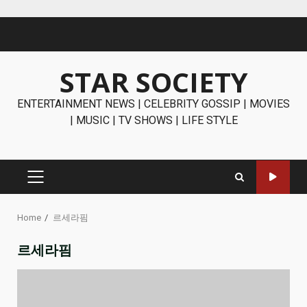
Skip
to
content
STAR SOCIETY
ENTERTAINMENT NEWS | CELEBRITY GOSSIP | MOVIES
| MUSIC | TV SHOWS | LIFE STYLE
PRIMARY
MENU
Home
르세라핌
르세라핌