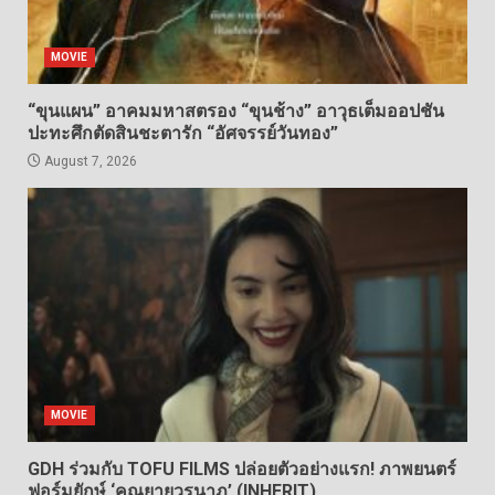
MOVIE
“ขุนแผน” อาคมมหาสตรอง “ขุนช้าง” อาวุธเต็มออปชัน
ปะทะศึกตัดสินชะตารัก “อัศจรรย์วันทอง”
August 7, 2026
MOVIE
GDH ร่วมกับ TOFU FILMS ปล่อยตัวอย่างแรก! ภาพยนตร์
ฟอร์มยักษ์ ‘คุณยายวรนาฏ’ (INHERIT)