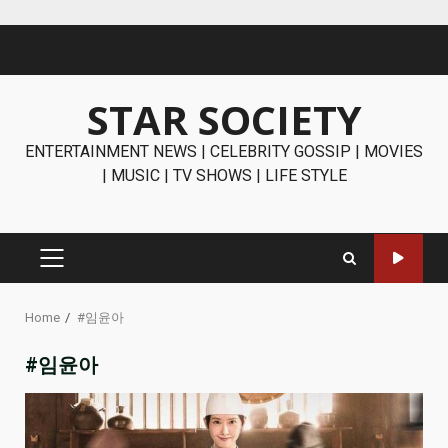
Skip
to
content
STAR SOCIETY
ENTERTAINMENT NEWS | CELEBRITY GOSSIP | MOVIES
| MUSIC | TV SHOWS | LIFE STYLE
PRIMARY
MENU
Home
#임윤아
#임윤아