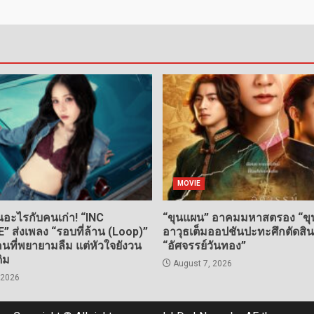
MOVIE
อะไรกับคนเก่า! “INC
“ขุนแผน” อาคมมหาสตรอง “ขุน
ส่งเพลง “รอบที่ล้าน (Loop)”
อาวุธเต็มออปชันปะทะศึกตัดสิ
ที่พยายามลืม แต่หัวใจยังวน
“อัศจรรย์วันทอง”
ดิม
August 7, 2026
 2026