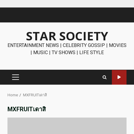
Skip
to
content
STAR SOCIETY
ENTERTAINMENT NEWS | CELEBRITY GOSSIP | MOVIES
| MUSIC | TV SHOWS | LIFE STYLE
PRIMARY
MENU
Home
MXFRUITเดาสิ
MXFRUITเดาสิ