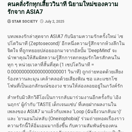
คนคลั่งรักทุกเสี้ยววินาที นิยามใหม่ของความ
รักจาก ASIA7
STAR SOCIETY
July 2, 2025
บทเพลงรักล่าสุดจาก ASIA7 กับนิยามความรักครั้งใหม่ ‘เซ
ปโตวินาที (Zeptosecond)‘ อีกหนึ่งความรู้สึกจากห้วงลึกใน
จิตใจ ที่ถูกทยอยปล่อยออกมาจากอัลบั้ม ‘DeepMind’ จะ
นำพาคุณให้สัมผัสความรู้สึกการตกหลุมรักใครสักคนใน
ทุก ๆ หน่วยเวลาที่สั้นที่สุด (1 เซปโตวินาที =
0.000000000000000000001 วินาที) ถูกถ่ายทอดด้วยเสียง
ร้องหวานละมุน เคล้าคลอด้วยเสียงพิณ ซอ และแซกโซ
โฟนที่เป็นเอกลักษณ์ของวง ชวนให้ล่องลอยอยู่ในภวังค์รัก
สำหรับมิวสิกวิดีโอเป็นการกลับมาร่วมงานอีกครั้งกับ ‘เอิง
นฤกร’ ผู้กำกับ ’TASTE เด็กเจนแซ่บ‘ ที่เคยฝากผลงานใน
เพลงของ ASIA7 มาแล้วกับเพลง ‘Loop (ฉันจึงวนกลับมา)’
และ ‘ยานอนไม่หลับ (Oneirophobia)’ ร่วมถ่ายทอดเรื่องราว
ความรักนี้ให้อิ่มเอมมากยิ่งขึ้น กับความสัมพันธ์ของคน