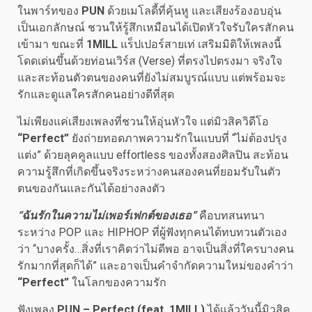
ในพาร์ทของ
PUN
ด้วยเมโลดี้ที่คุ้นหู และเสียงร้องอบอุ่น
เป็นเอกลักษณ์ ชวนให้รู้สึกเหมือนได้เปิดหัวใจรับใครสักคน
เข้ามา ขณะที่
1MILL
แร็ปเปอร์สายเท่ เสริมมิติให้เพลงนี้
โดดเด่นขึ้นด้วยท่อนเวิร์ส (Verse) ที่ตรงไปตรงมา จริงใจ
และสะท้อนตัวตนของคนที่ยังไม่สมบูรณ์แบบ แต่พร้อมจะ
รักและดูแลใครสักคนอย่างดีที่สุด
ไม่เพียงแค่เสียงเพลงที่ชวนให้อุ่นหัวใจ แต่มิวสิควิดีโอ
“Perfect”
ยังถ่ายทอดภาพความรักในแบบที่ “ไม่ต้องปรุง
แต่ง” ด้วยลุคคูลแบบ effortless ของทั้งสองศิลปิน สะท้อน
ความรู้สึกที่เกิดขึ้นจริงระหว่างคนสองคนที่ยอมรับในตัว
ตนของกันและกันได้อย่างลงตัว
“ฉันรักในความไม่เพอร์เฟกต์ของเธอ”
คือบทสนทนา
ระหว่าง POP และ HIPHOP ที่ผู้ฟังทุกคนได้ทบทวนตัวเอง
ว่า “บางครั้ง…สิ่งที่เราคิดว่าไม่ดีพอ อาจเป็นสิ่งที่ใครบางคน
รักมากที่สุดก็ได้” และอาจเป็นคำจำกัดความใหม่ของคำว่า
“Perfect”
ในโลกของความรัก
ฟังเพลง
PUN – Perfect (feat. 1MILL)
ได้แล้ววันนี้มิวสิค