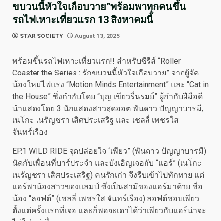
ขบวนนี้หัวใจเกือบวาย”พร้อมพาทุกคนขึ้น
รถไฟเหาะเที่ยวแรก 13 สิงหาคมนี้
STAR SOCIETY
August 13, 2025
พร้อมขึ้นรถไฟเหาะเที่ยวแรก!! สำหรับซีรีส์ “Roller
Coaster the Series : รักขบวนนี้หัวใจเกือบวาย” จากผู้จัด
น้องใหม่ไฟแรง “Motion Minds Entertainment” และ “Cat in
the House” ซึ่งกำกับโดย “บุญ เขียวรื่นรมย์” ผู้กำกับฝีมือดี
นำแสดงโดย 3 นักแสดงสาวสุดฮอต พันดาว ปัญญาบารมี,
เนโกะ เนรัญชรา เสิศประเสริฐ และ เชลลี่ เพชรใส
จันทร์เรือง
EP.1 WILD RIDE จุดปล่อยใจ “เพียว” (พันดาว ปัญญาบารมี)
นัดกับเพื่อนที่บาร์ประจำ และบังเอิญเจอกับ “แอร์” (เนโกะ
เนรัญชรา เสิศประเสริฐ) คนรักเก่า จึงรีบเข้าไปทักทาย แต่
แอร์พาน้องสาวของแลมป์ ซึ่งเป็นสามีของแอร์มาด้วย ชื่อ
น้อง “ลอฟต์” (เชลลี่ เพชรใส จันทร์เรือง) ลอฟต์ชอบเพียว
ตั้งแต่ครั้งแรกที่เจอ และก็พอจะเดาได้ว่าเพียวกับแอร์น่าจะ