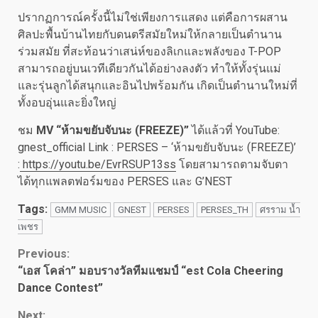
ปรากฏการณ์ครั้งนี้ไม่ใช่เพียงการแสดง แต่คือการผสาน
ศิลปะพื้นบ้านไทยกับดนตรีสมัยใหม่ให้กลายเป็นตำนาน
ร่วมสมัย ที่สะท้อนว่าเสน่ห์ของลิเกและพลังของ T-POP
สามารถอยู่บนเวทีเดียวกันได้อย่างลงตัว ทำให้ทั้งรุ่นแม่
และรุ่นลูกได้สนุกและอินไปพร้อมกัน เกิดเป็นตำนานใหม่ที่
ทั้งอบอุ่นและยิ่งใหญ่
ชม
MV “ห้ามขยับจับนะ (FREEZE)”
ได้แล้วที่ YouTube:
gnest_official Link : PERSES – ‘ห้ามขยับจับนะ (FREEZE)’
:
https://youtu.be/EvrRSUP13ss
โดยสามารถตามจับตา
ได้ทุกแพลตฟอร์มของ PERSES และ G’NEST
Tags:
GMM MUSIC
GNEST
PERSES
PERSES_TH
ศรราม น้ำ
เพชร
Continue
Previous:
“เอส โคล่า” มอบรางวัลทีมแชมป์ “est Cola Cheering
Reading
Dance Contest”
Next: