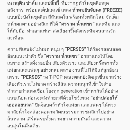
เน กฤติน ปาล์ม
และ
ปลั๊กกี้
ที่ปรากฏตัวในชุดลิเกสุด
อลังการ พร้อมสเต็ปแดนซ์ เพลง
ห้ามขยับจับนะ (FREEZE)
แบบเป๊ะปังในชุดลิเก สีสันสดใส พร้อมทั้งพลิกโฉม จัดเต็ม
หน้าผมตามอย่างลิเก ที่ได้
“ศรราม น้ำเพชร”
และทีม แต่ง
ให้กับมือ ทำเอาแฟนๆ ส่งเสียงกรี๊ดดังกระหึ่มจนลานวัด
สะเทือน
ความพิเศษยังไม่หมด หนุ่ม ๆ
“PERSES”
ได้ร้องกลอนออด
อ้อนแนะนำตัว ซึ่ง
“ศรราม น้ำเพชร”
อาสาแต่งให้โดย
เฉพาะ สร้างทั้งรอยยิ้ม เสียงหัวเราะ และเสียงกรี๊ดจากทั้ง
แม่ยกและแฟนๆ อย่างถล่มทลาย งานนี้ไม่ได้มีแต่ลูกอ้อน
เพราะ
“PERSES”
วง T-POP คณะตลกยังงัดมุกขึ้นมาสร้าง
เสียงหัวเราะไม่ขาด สร้างสีสัน ความสนุกที่เข้าใจง่าย
ทำลายกำแพงเชื่อมโยงทุก generation เข้าหากันได้อย่าง
แนบเนียน ก่อนจะส่งท้ายเวทีด้วยโชว์เพลง
“อย่าปล่อยให้
เธอลอยนวล”
ปิดจ็อบคว้าหัวใจแม่ยก และแฟนๆ ได้พวง
มาลัยน้ำใจคล้องคอตามวัฒนธรรมการชมลิเกไปอย่าง
ล้นหลาม เสิร์ฟครบทั้งความฮา ความมันส์ และความ
อบอุ่นในคืนเดียว