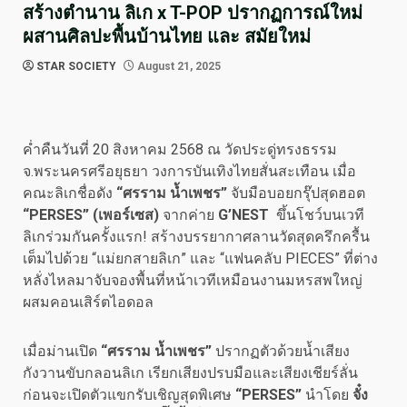
สร้างตำนาน ลิเก x T-POP ปรากฏการณ์ใหม่
ผสานศิลปะพื้นบ้านไทย และ สมัยใหม่
STAR SOCIETY
August 21, 2025
ค่ำคืนวันที่ 20 สิงหาคม 2568 ณ วัดประดู่ทรงธรรม
จ.พระนครศรีอยุธยา วงการบันเทิงไทยสั่นสะเทือน เมื่อ
คณะลิเกชื่อดัง
“ศรราม น้ำเพชร”
จับมือบอยกรุ๊ปสุดฮอต
“PERSES” (เพอร์เซส)
จากค่าย
G’NEST
ขึ้นโชว์บนเวที
ลิเกร่วมกันครั้งแรก! สร้างบรรยากาศลานวัดสุดครึกครื้น
เต็มไปด้วย “แม่ยกสายลิเก” และ “แฟนคลับ PIECES” ที่ต่าง
หลั่งไหลมาจับจองพื้นที่หน้าเวทีเหมือนงานมหรสพใหญ่
ผสมคอนเสิร์ตไอดอล
เมื่อม่านเปิด
“ศรราม น้ำเพชร”
ปรากฏตัวด้วยน้ำเสียง
กังวานขับกลอนลิเก เรียกเสียงปรบมือและเสียงเชียร์ลั่น
ก่อนจะเปิดตัวแขกรับเชิญสุดพิเศษ
“PERSES”
นำโดย
จั๋ง