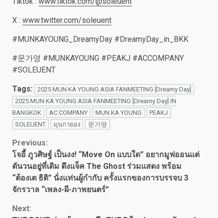
Tiktok :
www.tiktok.com/@soleuent
X :
www.twitter.com/soleuent
#MUNKAYOUNG_DreamyDay #DreamyDay_in_BKK
#문가영 #MUNKAYOUNG #PEAKJ #ACCOMPANY
#SOLEUENT
Tags:
2025 MUN KA YOUNG ASIA FANMEETING [Dreamy Day]
2025 MUN KA YOUNG ASIA FANMEETING [Dreamy Day] IN
BANGKOK
AC COMPANY
MUN KA YOUNG
PEAKJ
SOLEUENT
มุนกายอง
문가영
Continue
Previous:
โจอี้ ภูวศิษฐ์ เป็นงง! “Move On แบบใด” อยากมูฟออนแต่
Reading
ดันวนอยู่ที่เดิม ดึงแจ็ค The Ghost ร่วมแสดง พร้อม
“ต้องเต ธิติ” นั่งแท่นผู้กำกับ ครั้งแรกของการบรรจบ 3
จักรวาล “เพลง-ผี-ภาพยนตร์”
Next: