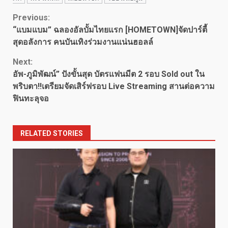
Continue
Previous:
“แบมแบม” ฉลองอัลบั้มไทยแรก [HOMETOWN]จัดปาร์ตี้
Reading
สุดอลังการ คนบันเทิงร่วมงานแน่นฮอลล์
Next:
อัพ-ภูมิพัฒน์” ปังขั้นสุด บัตรแฟนมีต 2 รอบ Sold out ใน
พริบตา!!เตรียมจัดเสิร์ฟรอบ Live Streaming สานต่อความ
ฟินทะลุจอ
RELATED STORIES