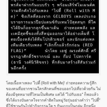
พรส์มาฝากกันแบบรัว ๆ พร้อมเสิร์ฟโมเมนต์ค
วามคึกคักไปกับเพลง ‘ไปตี้ (Roll with M
e)’ ซิงเกิลที่สองจาก GELBOYS เพลงประกอ
บรายการแนวป๊อปแดนซ์กับเทมโป้สุดสนุก ที่ใค
รได้ยินก็อยากลุกขึ้นมาเต้น  ถ่ายทอดพลัง แล
ะเคมีสุดซี้ของทั้งสี่หนุ่มออกมาได้อย่างเต็มที่ โ
ดยเบื้องหลังได้ทีมโปรดิวเซอร์ และนักแต่งเพล
งทีมเดียวกับเพลง “เลิกกั๊กแล้วรักก่อน (RED 
FLAG)”       นำโดย เอฟู ณรงค์ศักดิ์ ศรี
บรรฎาศักดิ์วัชรากรณ์ และ ก๊อป โปสการ์ด 
(ธานี วงศ์นิวัติขจร) ที่กลับมาสร้างสีสันร่วมกั
นอีกครั้ง
โดยเนื้อหาเพลง ‘ไปตี้ (Roll with Me)’ ถ่ายทอดความรู้สึก
ของคนที่อยากชวนใครสักคนที่ชอบออกไปเที่ยวด้วยกัน ไม่
ต้องมีจุดหมายที่ไหนเป็นพิเศษ แค่ได้ “ไปกับเธอ” ก็พอแล้ว
ซึ่งได้แรงบันดาลใจจากคำฮิตในหมู่วัยรุ่นอย่างคำว่า “ไปตี้”
ที่ใช้ชวนกันไปทำกิจกรรมใด ๆ กันแบบเป็นกลุ่ม อีกหนึ่ง