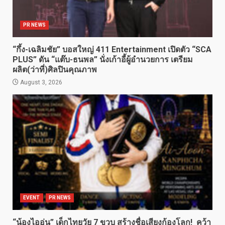
PR NEWS
“กึ้ง-เฉลิมชัย” บอสใหญ่ 411 Entertainment เปิดตัว “SCA
PLUS” ดัน “แต๊บ-ธนพล” นั่งเก้าอี้ผู้อำนวยการ เตรียม
ผลิต(ว่าที่)ศิลปินคุณภาพ
August 3, 2026
EVENT
PR NEWS
“น้องไออุ่น” เด็กไทยวัย 7 ขวบ สร้างชื่อเสียงก้องโลก! คว้า