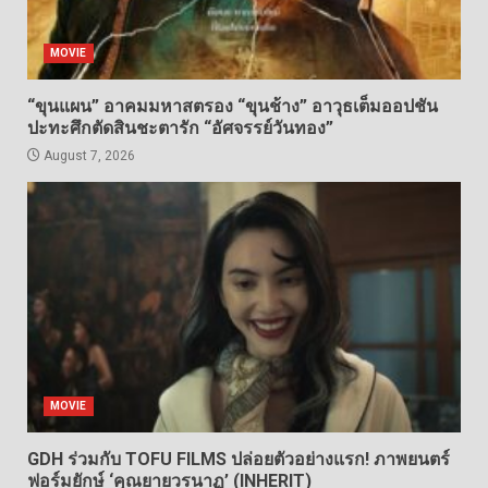
MOVIE
“ขุนแผน” อาคมมหาสตรอง “ขุนช้าง” อาวุธเต็มออปชัน
ปะทะศึกตัดสินชะตารัก “อัศจรรย์วันทอง”
August 7, 2026
MOVIE
GDH ร่วมกับ TOFU FILMS ปล่อยตัวอย่างแรก! ภาพยนตร์
ฟอร์มยักษ์ ‘คุณยายวรนาฏ’ (INHERIT)