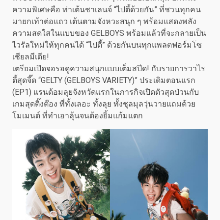
ความพิเศษคือ ท่าเต้นชาเลนจ์ “ไปตี้ด้วยกัน” ที่ชวนทุกคน
มายกเท้าต่อแถว เต้นตามจังหวะสนุก ๆ พร้อมแสดงพลัง
ความสดใสในแบบของ GELBOYS พร้อมแล้วที่จะกลายเป็น
ไวรัลใหม่ให้ทุกคนได้ “ไปตี้” ด้วยกันบนทุกแพลตฟอร์มโซ
เชียลมีเดีย!
เตรียมเปิดจอรอดูความสนุกแบบเต็มสปีด! กับรายการวาไร
ตี้สุดจี๊ด “GELTY (GELBOYS VARIETY)” ประเดิมตอนแรก
(EP1) แรนด้อมลุยจังหวัดแรกในภารกิจเปิดตัวสุดป่วนกับ
เกมสุดติ๊งต๊อง ที่ทั้งเลอะ ทั้งลุย ทั้งชุลมุลวุ่นวายแถมด้วย
โมเมนต์ ที่ทำเอาลุ้นจนต้องยิ้มแก้มแตก