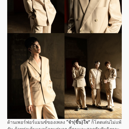
ด้านเพอร์ฟอร์แมนซ์ของเพลง
“จำ(ขึ้น)ใจ”
ก็โดดเด่นไม่แพ้