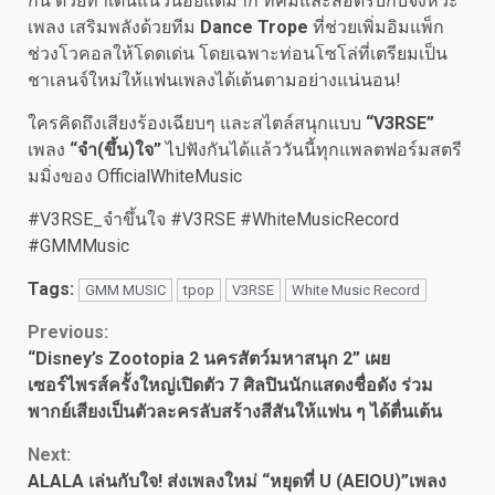
กัน ด้วยท่าเต้นแนวน้อยแต่มาก ที่คมและสอดรับกับจังหวะ
เพลง เสริมพลังด้วยทีม
Dance Trope
ที่ช่วยเพิ่มอิมแพ็ก
ช่วงโวคอลให้โดดเด่น โดยเฉพาะท่อนโซโล่ที่เตรียมเป็น
ชาเลนจ์ใหม่ให้แฟนเพลงได้เต้นตามอย่างแน่นอน!
ใครคิดถึงเสียงร้องเฉียบๆ และสไตล์สนุกแบบ
“
V3RSE”
เพลง
“
จำ(ขึ้น)ใจ
”
ไปฟังกันได้แล้ววันนี้ทุกแพลตฟอร์มสตรี
มมิ่งของ OfficialWhiteMusic
#V3RSE_จำขึ้นใจ #V3RSE #WhiteMusicRecord
#GMMMusic
Tags:
GMM MUSIC
tpop
V3RSE
White Music Record
Continue
Previous:
“Disney’s Zootopia 2 นครสัตว์มหาสนุก 2” เผย
Reading
เซอร์ไพรส์ครั้งใหญ่เปิดตัว 7 ศิลปินนักแสดงชื่อดัง ร่วม
พากย์เสียงเป็นตัวละครลับสร้างสีสันให้แฟน ๆ ได้ตื่นเต้น
Next:
ALALA เล่นกับใจ! ส่งเพลงใหม่ “หยุดที่ U (AEIOU)”เพลง