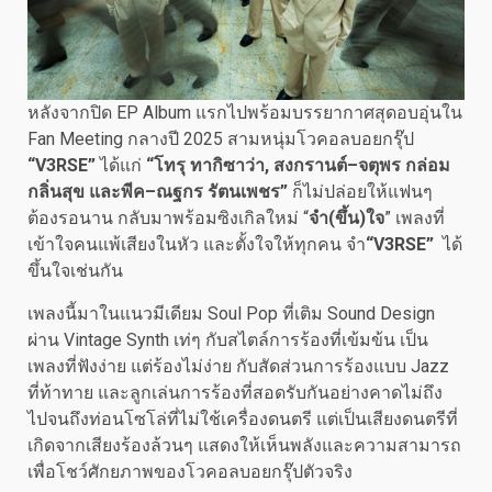
หลังจากปิด EP Album แรกไปพร้อมบรรยากาศสุดอบอุ่นใน
Fan Meeting กลางปี 2025 สามหนุ่มโวคอลบอยกรุ๊ป
“V3RSE”
ได้แก่
“โทรุ ทากิซาว่า
, สงกรานต์–จตุพร กล่อม
กลิ่นสุข และพีค–ณฐกร รัตนเพชร”
ก็ไม่ปล่อยให้แฟนๆ
ต้องรอนาน กลับมาพร้อมซิงเกิลใหม่ “
จำ(ขึ้น)ใจ
” เพลงที่
เข้าใจคนแพ้เสียงในหัว และตั้งใจให้ทุกคน จำ
“V3RSE”
ได้
ขึ้นใจเช่นกัน
เพลงนี้มาในแนวมีเดียม Soul Pop ที่เติม Sound Design
ผ่าน Vintage Synth เท่ๆ กับสไตล์การร้องที่เข้มข้น เป็น
เพลงที่ฟังง่าย แต่ร้องไม่ง่าย กับสัดส่วนการร้องแบบ Jazz
ที่ท้าทาย และลูกเล่นการร้องที่สอดรับกันอย่างคาดไม่ถึง
ไปจนถึงท่อนโซโล่ที่ไม่ใช้เครื่องดนตรี แต่เป็นเสียงดนตรีที่
เกิดจากเสียงร้องล้วนๆ แสดงให้เห็นพลังและความสามารถ
เพื่อโชว์ศักยภาพของโวคอลบอยกรุ๊ปตัวจริง