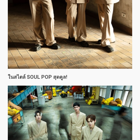
ใน
สไตล์
SOUL POP สุดคูล!