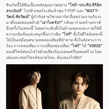
ซิงเกิลนี้ได้ทีมเบื้องหลังคุณภาพอย่าง
“โฟร์–ประทีป สิริอิส
สระนันท์”
โปรดิวเซอร์ระดับเจ้าพ่อ T-POP และ
“WATT–
วัฒน์ ชัยวัฒน์”
ผู้กำกับสายวิชวลอาร์ต ที่เคยร่วมงานกับวง
มาตั้งแต่เพลงเดบิวต์
“เอาไงครับ
?”
กลับมาร่วมสร้างสรรค์
อีกครั้งในเพลงนี้ โดยยกระดับทั้งในด้านเพลงและภาพให้มี
ความเข้มข้นและสนุกขึ้นกว่าเดิม
“โฟร์”
ตั้งใจดีไซน์เพลงนี้
ให้เป็นเหมือนสนามทดลองเสียงที่ท้าทาย ทั้งในจังหวะการ
ร้อง การหลบเสียง การเปลี่ยนช่องเสียง
“
โฟร์
”
ให้
“V3RSE”
ลองดีไซน์ท่อนโซโล่ด้วยเสียงร้องแทนเครื่องดนตรี จะโดด
เด่นและเซอร์ไพรส์ขนาดไหน…ต้องลองไปฟัง!!