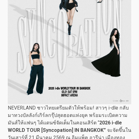
NEVERLAND ชาวไทยเตรียมตัวให้พร้อม! สาวๆ i-dle กลับ
มาทวงบัลลังก์เกิร์ลกรุ๊ปสุดฮอตแห่งยุค พร้อมระเบิดความ
มันส์ให้แฟนๆ ได้แดนซ์จัดเต็มในคอนเสิร์ต “
2026 i-dle
WORLD TOUR [Syncopation] IN BANGKOK”
จะจัดขึ้นใน
วันเสาร์ที่ 21 มีนาคม 2569 ณ อิมแพ็ค อารีน่า เมืองทอง