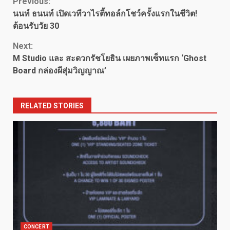
Continue
Previous:
นนท์ ธนนท์ เปิดเวทีวาไรตี้ทอล์กโชว์ครั้งแรกในชีวิต!
Reading
ต้อนรับวัย 30
Next:
M Studio และ สะดวกรัชโยธิน เผยภาพเซ็ทแรก ‘Ghost
Board กล่องผีสุ่มวิญญาณ’
RELATED STORIES
CONCERT