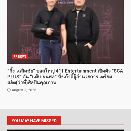
PR NEWS
“กึ้ง-เฉลิมชัย” บอสใหญ่ 411 Entertainment เปิดตัว “SCA
PLUS” ดัน “แต๊บ-ธนพล” นั่งเก้าอี้ผู้อำนวยการ เตรียม
ผลิต(ว่าที่)ศิลปินคุณภาพ
August 3, 2026
YOU MAY HAVE MISSED