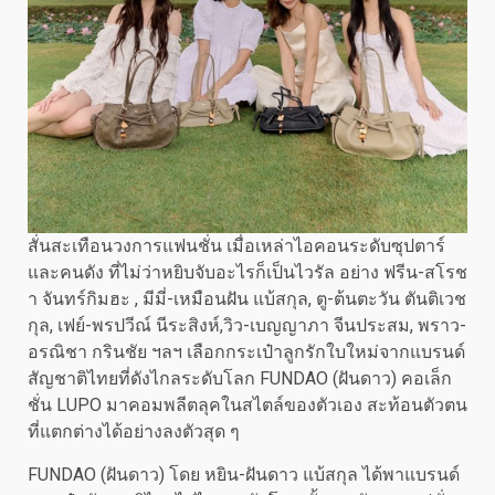
สั่นสะเทือนวงการแฟนชั่น เมื่อเหล่าไอคอนระดับซุปตาร์
และคนดัง ที่ไม่ว่าหยิบจับอะไรก็เป็นไวรัล อย่าง ฟรีน-สโรช
า จันทร์กิมฮะ , มีมี่-เหมือนฝัน แบ้สกุล, ตู-ต้นตะวัน ตันติเวช
กุล, เฟย์-พรปวีณ์ นีระสิงห์,วิว-เบญญาภา จีนประสม, พราว-
อรณิชา กรินชัย ฯลฯ เลือกกระเป๋าลูกรักใบใหม่จากแบรนด์
สัญชาติไทยที่ดังไกลระดับโลก FUNDAO (ฝันดาว) คอเล็ก
ชั่น LUPO มาคอมพลีตลุคในสไตล์ของตัวเอง สะท้อนตัวตน
ที่แตกต่างได้อย่างลงตัวสุด ๆ
FUNDAO (ฝันดาว) โดย หยิน-ฝันดาว แบ้สกุล ได้พาแบรนด์