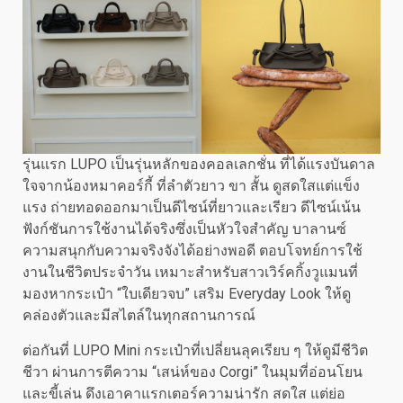
รุ่นแรก LUPO เป็นรุ่นหลักของคอลเลกชั่น ที่ได้แรงบันดาล
ใจจากน้องหมาคอร์กี้ ที่ลำตัวยาว ขา สั้น ดูสดใสแต่แข็ง
แรง ถ่ายทอดออกมาเป็นดีไซน์ที่ยาวและเรียว ดีไซน์เน้น
ฟังก์ชันการใช้งานได้จริงซึ่งเป็นหัวใจสำคัญ บาลานซ์
ความสนุกกับความจริงจังได้อย่างพอดี ตอบโจทย์การใช้
งานในชีวิตประจำวัน เหมาะสำหรับสาวเวิร์คกิ้งวูแมนที่
มองหากระเป๋า “ใบเดียวจบ” เสริม Everyday Look ให้ดู
คล่องตัวและมีสไตล์ในทุกสถานการณ์
ต่อกันที่ LUPO Mini กระเป๋าที่เปลี่ยนลุคเรียบ ๆ ให้ดูมีชีวิต
ชีวา ผ่านการตีความ “เสน่ห์ของ Corgi” ในมุมที่อ่อนโยน
และขี้เล่น ดึงเอาคาแรกเตอร์ความน่ารัก สดใส แต่ย่อ