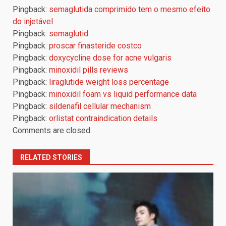
Pingback:
semaglutida comprimido tem o mesmo efeito
do injetável
Pingback:
semaglutid
Pingback:
proscar finasteride costco
Pingback:
doxycycline dose for acne vulgaris
Pingback:
minoxidil pills reviews
Pingback:
liraglutide weight loss percentage
Pingback:
minoxidil foam vs liquid performance data
Pingback:
sildenafil cellular mechanism
Pingback:
orlistat contraindication details
Comments are closed.
RELATED STORIES