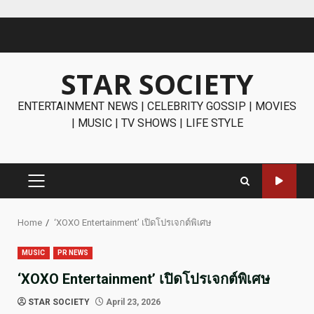
Skip
to
content
STAR SOCIETY
ENTERTAINMENT NEWS | CELEBRITY GOSSIP | MOVIES
| MUSIC | TV SHOWS | LIFE STYLE
PRIMARY
MENU
Home
‘XOXO Entertainment’ เปิดโปรเจกต์พิเศษ
MUSIC
PR NEWS
‘XOXO Entertainment’ เปิดโปรเจกต์พิเศษ
STAR SOCIETY
April 23, 2026