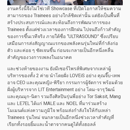
งานครั้งนี้จึงไม่ใช่เวที Showcase ที่เปิดโอกาสให้ชมความ
สามารถของ Trainees อย่างใกล้ชิดเท่านั้น แต่ยังเป็นพื้นที่
สร้างประสบการณ์และสะท้อนถึงการพัฒนาการของ
Trainees ตั้งแต่ช่วงเวลาของการฝึกฝน ไปจนถึงก้าวสำคัญ
ของการขึ้นเวทีจริง ภายใต้ชื่อ “ULTRASOUND” ซึ่งเปรียบ
เสมือนการส่งสัญญาณแรกของพลังคนรุ่นใหม่ที่กำลังก่อ
ตัว และค่อย ๆ ชัดเจนขึ้น ก่อนจะกลายเป็นอีกหนึ่งคลื่น
สำคัญของวงการเพลงในอนาคต
และช่วงท้ายของงาน ยังมีเซอร์ไพรส์พิเศษจากเหล่าผู้
บริหารของทั้ง 2 ค่าย นำโดยฝั่ง LOVEiS อย่าง คุณจี๊บ-เทพ
อาจ CEO และคุณหญิง-พิรียา กรรมการผู้จัดการ พร้อมด้วย
ฝั่งผู้บริหารจาก LIT Entertainment อย่าง โดม-จารุวัฒน์
และคุณมุก-นิตา รวมถึงศิลปินรุ่นพี่อย่าง Tor Saksit, Mang
และ LE7EL ได้แก่ MALE และ NOEL ที่มาร่วมสร้าง
โมเมนต์แห่งความภูมิใจ พร้อมส่งกำลังใจให้กับเหล่า
Trainees รุ่นใหม่ จนกลายเป็นอีกหนึ่งช่วงเวลาสำคัญที่
เรียกทั้งรอยยิ้มและน้ำตาจากคนดูได้ทั้งฮอลล์