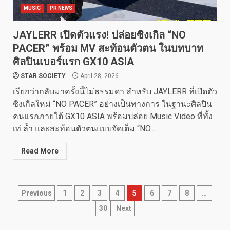
MUSIC
PR NEWS
JAYLERR เปิดตัวแรง! ปล่อยซิงเกิล “NO
PACER” พร้อม MV สะท้อนตัวตน ในบทบาท
ศิลปินเบอร์แรก GX10 ASIA
STAR SOCIETY
April 28, 2026
เรียกว่ากลับมาครั้งนี้ไม่ธรรมดา สำหรับ JAYLERR ที่เปิดตัว
ซิงเกิลใหม่ “NO PACER” อย่างเป็นทางการ ในฐานะศิลปิน
คนแรกภายใต้ GX10 ASIA พร้อมปล่อย Music Video ที่ทั้ง
เท่ ล้ำ และสะท้อนตัวตนแบบจัดเต็ม “NO...
Read More
Posts
Previous
1
2
3
4
5
6
7
8
…
30
Next
pagination