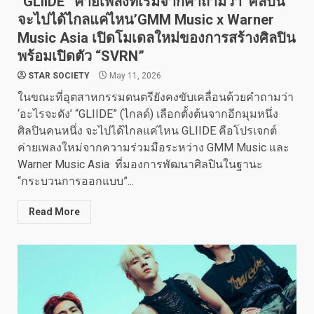
“GLIIDE” ค่ายเพลงที่เริ่มจากคำถามว่า ‘ศิลปิน
จะไปได้ไกลแค่ไหน’GMM Music x Warner
Music Asia เปิดโมเดลใหม่ของการสร้างศิลปิน
พร้อมเปิดตัว “SVRN”
STAR SOCIETY
May 11, 2026
ในขณะที่อุตสาหกรรมดนตรียังคงขับเคลื่อนด้วยคำถามว่า
‘อะไรจะดัง’ “GLIIDE” (ไกลด์) เลือกตั้งต้นจากอีกมุมหนึ่ง
ศิลปินคนหนึ่ง จะไปได้ไกลแค่ไหน GLIIDE คือโปรเจกต์
ค่ายเพลงใหม่จากความร่วมมือระหว่าง GMM Music และ
Warner Music Asia ที่มองการพัฒนาศิลปินในฐานะ
“กระบวนการออกแบบ”...
Read More