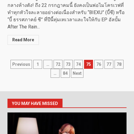
กลางห้างดัง! ถึง 22 กรกฎาคมนี้ ยังคงเป็นพ่อไมโครเวฟที่
ทำทุกหัวใจละลายอย่างต่อเนื่องสำหรับ “BIEXU” (บี้ชี) หรือ
“บี้ ธรรศภาคย์ ชี” ที่ปีนี้ทุ่มเทเวลาและใจให้กับ EP อัลบั้ม
After The Rain...
Read More
Posts
Previous
1
…
72
73
74
75
76
77
78
…
84
Next
pagination
YOU MAY HAVE MISSED