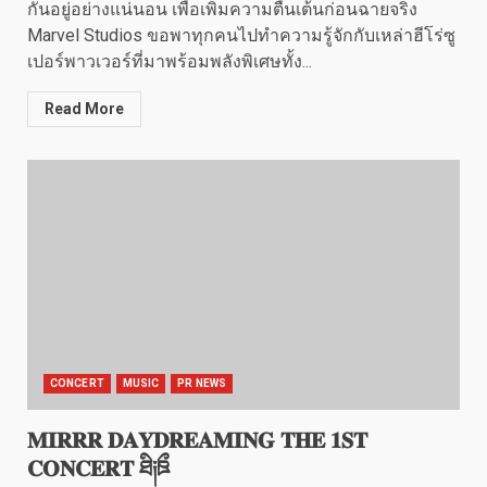
กันอยู่อย่างแน่นอน เพื่อเพิ่มความตื่นเต้นก่อนฉายจริง
Marvel Studios ขอพาทุกคนไปทำความรู้จักกับเหล่าฮีโร่ซู
เปอร์พาวเวอร์ที่มาพร้อมพลังพิเศษทั้ง...
Read More
CONCERT
MUSIC
PR NEWS
𝐌𝐈𝐑𝐑𝐑 𝐃𝐀𝐘𝐃𝐑𝐄𝐀𝐌𝐈𝐍𝐆 𝐓𝐇𝐄 𝟏𝐒𝐓
𝐂𝐎𝐍𝐂𝐄𝐑𝐓 ཐི༏ཋྀ