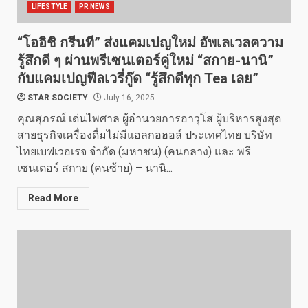
LIFESTYLE
PR NEWS
“โออิชิ กรีนที” ส่งแคมเปญใหม่ อัพเลเวลความ
รู้สึกดี ๆ ผ่านพรีเซนเตอร์คู่ใหม่ “สกาย-นานิ”
กับแคมเปญฟีลเวรี่กู๊ด “รู้สึกดีทุก Tea เลย”
STAR SOCIETY
July 16, 2025
คุณสุภรณ์ เด่นไพศาล ผู้อำนวยการอาวุโส ผู้บริหารสูงสุด
สายธุรกิจเครื่องดื่มไม่มีแอลกอฮอล์ ประเทศไทย บริษัท
ไทยเบฟเวอเรจ จำกัด (มหาชน) (คนกลาง) และ พรี
เซนเตอร์ สกาย (คนซ้าย) – นานิ...
Read More