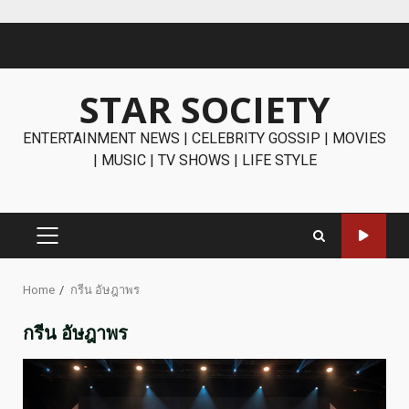
Skip
to
content
STAR SOCIETY
ENTERTAINMENT NEWS | CELEBRITY GOSSIP | MOVIES
| MUSIC | TV SHOWS | LIFE STYLE
PRIMARY
MENU
Home
กรีน อัษฎาพร
กรีน อัษฎาพร