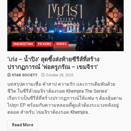
FAN MEETING
PR NEWS
SERIES
‘เก่ง – น้ำปิง’ สุดซึ้งส่งท้ายซีรีส์ที่สร้าง
ปรากฏการณ์ ‘พ่อครูภรัณ – เขมจิรา’
STAR SOCIETY
October 28, 2025
บทสรุปความเชื่อ คำสาป ความรัก และการเดิมพันด้วย
ชีวิต ในซีรีส์‘เขมจิราต้องรอด Khemjira The Series’
เรียกว่าเป็นซีรีส์ที่สร้างปรากฏการณ์ให้แฟน ๆ ต้องลุ้นตาม
ไปทุก EP พร้อมกับความหลอนที่ดูแล้วต้องระแวงหลังอยู่
ตลอด สำหรับ ‘เขมจิราต้องรอด Khemjira...
Read More