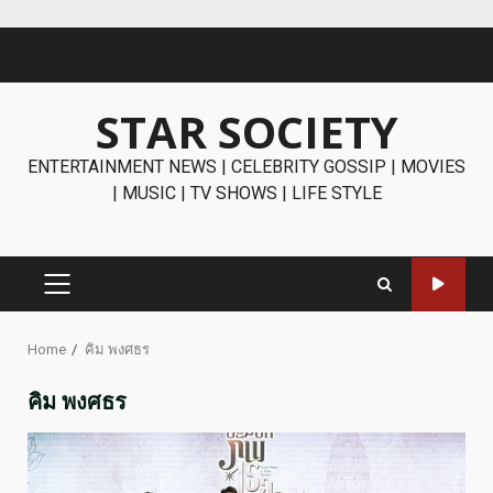
Skip
to
content
STAR SOCIETY
ENTERTAINMENT NEWS | CELEBRITY GOSSIP | MOVIES
| MUSIC | TV SHOWS | LIFE STYLE
PRIMARY
MENU
Home
คิม พงศธร
คิม พงศธร