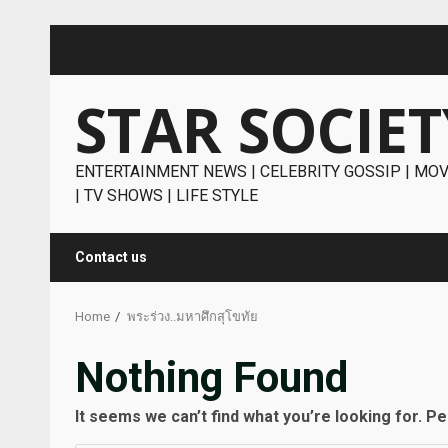
Skip
to
content
STAR SOCIET
ENTERTAINMENT NEWS | CELEBRITY GOSSIP | MOV
| TV SHOWS | LIFE STYLE
Contact us
Home
พระร่วง..มหาศึกสุโขทัย
Nothing Found
It seems we can’t find what you’re looking for. P