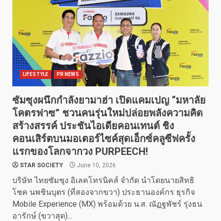
LIFESTYLE
PR NEWS
ซัมซุงผนึกกำลังยามาฮ่า เปิดแคมเปญ “มหาลัย
โคตรฟาซ” ชวนคนรุ่นใหม่ปล่อยพลังความคิด
สร้างสรรค์ ประชันไอเดียคอนเทนต์ ชิง
คอนเสิร์ตบนมอเตอร์ไซค์สุดเอ็กซ์คลูซีฟครั้ง
แรกของโลกจากวง PURPEECH!
STAR SOCIETY
June 10, 2026
บริษัท ไทยซัมซุง อิเลคโทรนิคส์ จำกัด นำโดยนายสิทธิ
โชค นพชินบุตร (ที่สองจากขวา) ประธานองค์กร ธุรกิจ
Mobile Experience (MX) พร้อมด้วย น.ส. ณัฏฐพัชร์ รุ่งธน
อารักษ์ (ขวาสุด)...