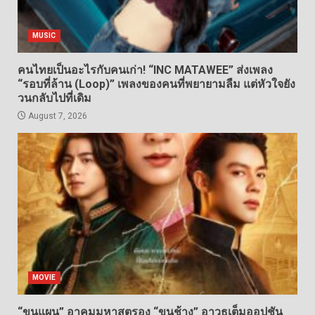
MUSIC
คนไทยเป็นอะไรกับคนเก่า! “INC MATAWEE” ส่งเพลง
“รอบที่ล้าน (Loop)” เพลงของคนที่พยายามลืม แต่หัวใจยัง
วนกลับไปที่เดิม
August 7, 2026
MOVIE
“ขุนแผน” อาคมมหาสตรอง “ขุนช้าง” อาวุธเต็มออปชัน