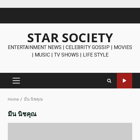
Skip
to
content
STAR SOCIETY
ENTERTAINMENT NEWS | CELEBRITY GOSSIP | MOVIES
| MUSIC | TV SHOWS | LIFE STYLE
PRIMARY
MENU
Home
มีน นิชคุณ
มีน นิชคุณ