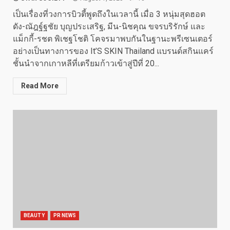
เป็นเรื่องที่วงการบิวตี้พูดถึงในเวลานี้ เมื่อ 3 หนุ่มสุดฮอต
ดัง-ณัฎฐ์ฐชัย บุญประเสริฐ, มีน-นิชคุณ ขจรบริรักษ์ และ
แม็กกี้-รชต พิเชฐโชติ โคจรมาพบกันในฐานะพรีเซนเตอร์
อย่างเป็นทางการของ It’S SKIN Thailand แบรนด์สกินแคร์
ชั้นนำจากเกาหลีที่เตรียมก้าวเข้าสู่ปีที่ 20...
Read More
BEAUTY
PR NEWS