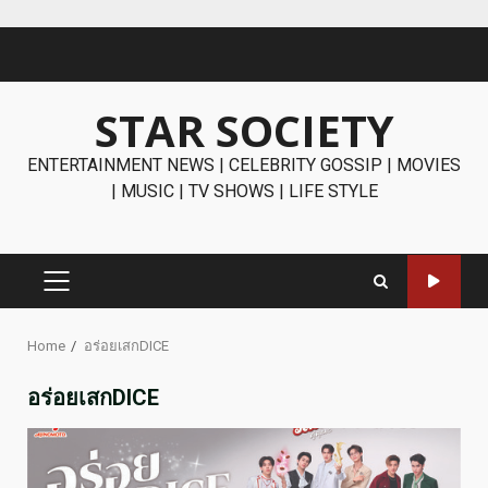
Skip
to
content
STAR SOCIETY
ENTERTAINMENT NEWS | CELEBRITY GOSSIP | MOVIES
| MUSIC | TV SHOWS | LIFE STYLE
PRIMARY
MENU
Home
อร่อยเสกDICE
อร่อยเสกDICE