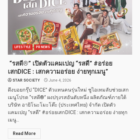
LIFESTYLE
PR NEWS
“รสดี®” เปิดตัวแคมเปญ “รสดี” #อร่อย
เสกDICE : เสกความอร่อย ง่ายทุกเมนู”
STAR SOCIETY
June 4, 2026
ดึงบอยกรุ๊ป “DICE” ตัวแทนคนรุ่นใหม่ ชูไอเทมลับช่วยเสก
เมนูโปรด “รสดี®” ผงปรุงรสอันดับหนึ่ง ผลิตภัณฑ์ภายใต้
บริษัท อายิโนะโมะโต๊ะ (ประเทศไทย) จำกัด เปิดตัว
แคมเปญ “รสดี” #อร่อยเสกDICE : เสกความอร่อย ง่ายทุก
เมนู...
Read More