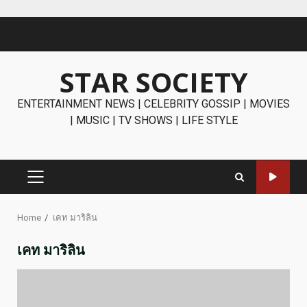
Skip
to
content
STAR SOCIETY
ENTERTAINMENT NEWS | CELEBRITY GOSSIP | MOVIES
| MUSIC | TV SHOWS | LIFE STYLE
PRIMARY
MENU
Home
เคท มาริลิน
เคท มาริลิน