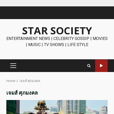
Skip
to
content
STAR SOCIETY
ENTERTAINMENT NEWS | CELEBRITY GOSSIP | MOVIES
| MUSIC | TV SHOWS | LIFE STYLE
PRIMARY
MENU
Home
เจมส์ ศุภมงคล
เจมส์ ศุภมงคล