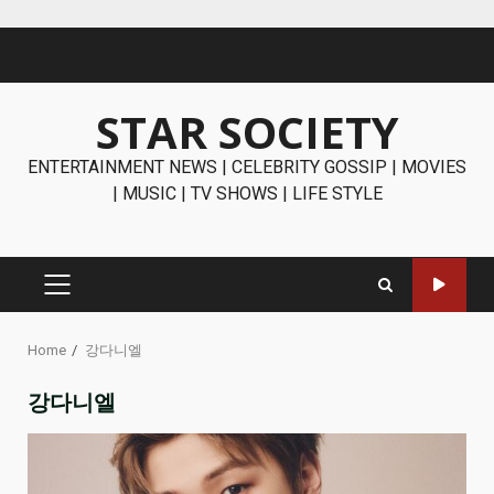
Skip
to
content
STAR SOCIETY
ENTERTAINMENT NEWS | CELEBRITY GOSSIP | MOVIES
| MUSIC | TV SHOWS | LIFE STYLE
PRIMARY
MENU
Home
강다니엘
강다니엘