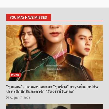
YOU MAY HAVE MISSED
MOVIE
“ขุนแผน” อาคมมหาสตรอง “ขุนช้าง” อาวุธเต็มออปชัน
ปะทะศึกตัดสินชะตารัก “อัศจรรย์วันทอง”
August 7, 2026