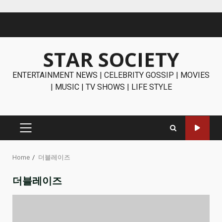
Skip
to
content
STAR SOCIETY
ENTERTAINMENT NEWS | CELEBRITY GOSSIP | MOVIES
| MUSIC | TV SHOWS | LIFE STYLE
PRIMARY
MENU
Home
더블레이즈
더블레이즈