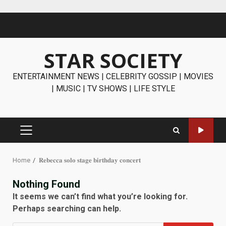
Skip
to
content
STAR SOCIETY
ENTERTAINMENT NEWS | CELEBRITY GOSSIP | MOVIES
| MUSIC | TV SHOWS | LIFE STYLE
PRIMARY
MENU
Home
𝐑𝐞𝐛𝐞𝐜𝐜𝐚 𝐬𝐨𝐥𝐨 𝐬𝐭𝐚𝐠𝐞 𝐛𝐢𝐫𝐭𝐡𝐝𝐚𝐲 𝐜𝐨𝐧𝐜𝐞𝐫𝐭
Nothing Found
It seems we can’t find what you’re looking for.
Perhaps searching can help.