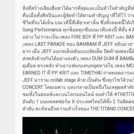
สิ่งที่สร้างเสียงฮือฮาได้มากที่สุดและเป็นหัวใจสำคั
คือเมื่อทั้งศิลปินและผู้จัดทำได้ตามคำสัญญาที่ให้ไว้ ว
ชีวิตที่จะได้เห็น บนเวทีนี้ที่เดียวเท่านั้น ซึ่งทั้งหมดน
Song Performance ทุกช็อตทุกซีนบนเวทีเเห่งนี้ ที่ทั้ง
อย่าง ไม่ว่าจะเป็น เพลง FIRE BOY ที่ PP KRIT และ B
,เพลง LAST PARADE ของ BAMBAM ที่ JEFF หยิบมาถ่า
ยาก เมื่อ JEFF ออกสเต็ปเต้นแบบจัดเต็ม ปิดท้ายเพลง
ส่งพลังด้วยกันได้อย่างลงตัว, เพลง DUM DUM ที่ BAMBAM
ดุเดือด ทรงพลัง ทำเอาแฟนๆแทบหยุดหายใจ, เพลง MONS
EARNED IT ที่ PP KRIT และ TIMETHAI ถ่ายทอดอารมณ์แ
JEFF มาร่วม collab stage ด้วย เป็นต้น ซึ่งทุกโชว์ล้วน
CONCERT โดยเฉพาะ และกลายเป็นหนึ่งในเหตุผลสำคัญที่
ชมทั้งในฮอลล์และบนโลกออนไลน์ จนทำให้ #THETI
อันดับ 1 บนแพลตฟอร์ม X ประเทศไทยได้ทั้ง 2 วันติดต่
ลำดับ สะท้อนถึงความสำเร็จของ THE TITANS CONCERT