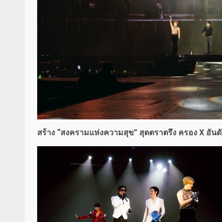
สร้าง “สงครามแห่งความสุข” สุดตราตรึง ครอง X อันด