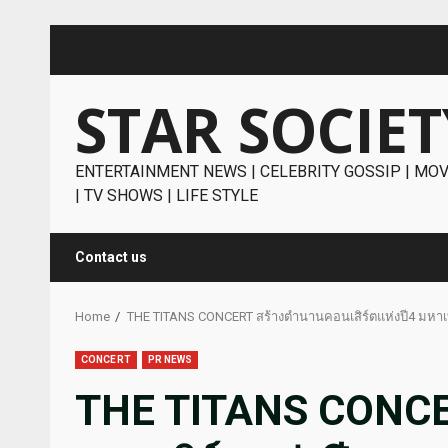
Skip
to
content
STAR SOCIET
ENTERTAINMENT NEWS | CELEBRITY GOSSIP | MOV
| TV SHOWS | LIFE STYLE
Contact us
Home
THE TITANS CONCERT สร้างตำนานคอนเสิร์ตแห่งปี4 มหา
CONCERT
PR NEWS
THE TITANS CONCE