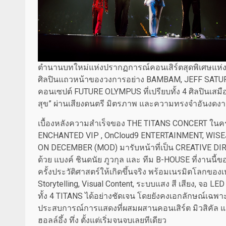
ตำนานบทใหม่แห่งปรากฏการณ์คอนเสิร์ตสุดพิเศษแห่งปีถ
ศิลปินแถวหน้าของวงการอย่าง BAMBAM, JEFF SATUR, 
คอนเซปต์ FUTURE OLYMPUS ที่เปรียบทั้ง 4 ศิลปินเสมื
สุข” ผ่านเสียงดนตรี มิตรภาพ และความทรงจำอันงดงาม
เบื้องหลังความสำเร็จของ THE TITANS CONCERT ในครั้ง
ENCHANTED VIP , OnCloud9 ENTERTAINMENT, WISE
ON DECEMBER (MOD) มารับหน้าที่เป็น CREATIVE D
ด้วย แบงค์ ชินดนัย ภูวกุล และ ทีม B-HOUSE ที่งานนี
ครั้งประวัติศาสตร์ให้เกิดขึ้นจริง พร้อมเนรมิตโลก
Storytelling, Visual Content, ระบบแสง สี เสียง, จอ 
ทั้ง 4 TITANS ได้อย่างชัดเจน โดยยังคงเอกลักษณ์เฉพา
ประสบการณ์การแสดงที่ผสมผสานคอนเสิร์ต มิวสิคัล แล
ฮอลล์อึ้ง ทึ่ง ตั้งแต่เริ่มจนจบเลยทีเดียว