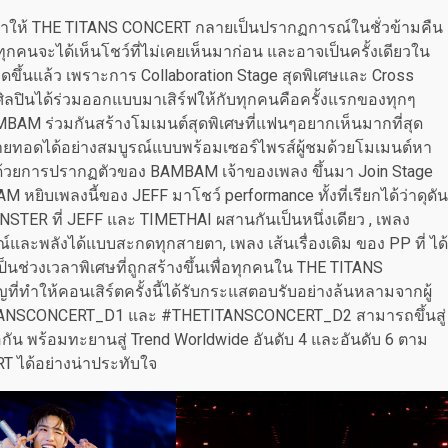
ญที่ทำให้ THE TITANS CONCERT กลายเป็นปรากฏการณ์ในชั่วข้ามคืน
่าทุกคนจะได้เห็นโชว์ที่ไม่เคยเห็นมาก่อน และอาจเป็นครั้งเดียวใน
ี้ได้เกิดขึ้นแล้ว เพราะการ Collaboration Stage สุดพิเศษและ Cross
 4 ศิลปินได้ร่วมออกแบบมาเสิร์ฟให้กับทุกคนคือครั้งแรกของทุกๆ
AMBAM ร่วมกันสร้างโมเมนต์สุดพิเศษที่แฟนๆอยากเห็นมากที่สุด
ยทอดได้อย่างสมบูรณ์แบบพร้อมเซอร์ไพรส์ผู้ชมด้วยโมเมนต์หา
นี้ด้วยการปรากฏตัวของ BAMBAM เจ้าของเพลง ขึ้นมา Join Stage
 หยิบเพลงนี้ของ JEFF มาโชว์ performance ทั้งที่เรียกได้ว่าดุดัน
TER ที่ JEFF และ TIMETHAI ผสานกันเป็นหนึ่งเดียว , เพลง
ละพลังได้แบบสะกดทุกสายตา, เพลง เส้นเรื่องเดิม ของ PP ที่ ได้
เป็นช่วงเวลาพิเศษที่ถูกสร้างขึ้นเพื่อทุกคนใน THE TITANS
ทำให้คอนเสิร์ตครั้งนี้ได้รับกระแสตอบรับอย่างล้นหลามจากผู้
TANSCONCERT_D1 และ #THETITANSCONCERT_D2 สามารถขึ้นสู่
อกัน พร้อมทะยานสู่ Trend Worldwide อันดับ 4 และอันดับ 6 ตาม
 ได้อย่างน่าประทับใจ