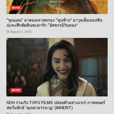
MOVIE
“ขุนแผน” อาคมมหาสตรอง “ขุนช้าง” อาวุธเต็มออปชัน
ปะทะศึกตัดสินชะตารัก “อัศจรรย์วันทอง”
August 7, 2026
MOVIE
GDH ร่วมกับ TOFU FILMS ปล่อยตัวอย่างแรก! ภาพยนตร์
ฟอร์มยักษ์ ‘คุณยายวรนาฏ’ (INHERIT)