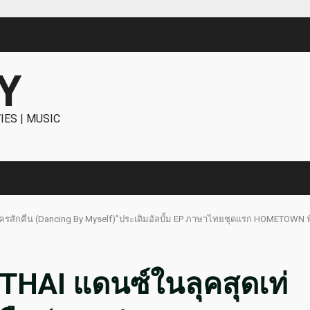
Y
IES | MUSIC
รสักคืน (Dancing By Myself)”ประเดิมอัลบั้ม EP ภาษาไทยชุดแรก HOMETOWN ฟังพ
AI แดนซ์ในลุคสุดเท่