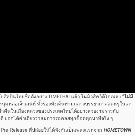
บศิลปินไทยชื่อดังอย่าง TIMETHAI แล้ว ในมิวสิควิดีโอเพลง
“ไม่มี
ุคหนุ่มหล่อเจ้าเสน่ห์ ทั้งร้องทั้งเต้นท่ามกลางบรรยากาศสุดหรูในเลา
มค่ำคืนในเมืองหลวงของประเทศไทยได้อย่างสวยงามราวกับ
างดี บอกได้คำเดียวว่าสมการรอคอยทุกช็อตทุกนาทีจริง ๆ
 Pre-Release ที่ปล่อยให้ได้ฟังกันเป็นเพลงแรกจาก
HOMETOWN