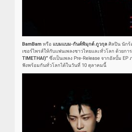
BamBam
หรือ
แบมแบม-กันต์พิมุกต์ ภูวกุล
ศิลปิน นักร
เซอร์ไพรส์ให้กับแฟนเพลงชาวไทยและทั่วโลก ด้วยกา
TIMETHAI)”
ซึ่งเป็นเพลง Pre-Release จากอัลบั้ม EP
ฟังพร้อมกันทั่วโลกได้ในวันที่ 10 ตุลาคมนี้