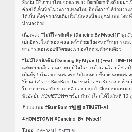
อัลบั้ม EP ภาษาไทยชุดแรกของ BamBam ที่เตรียมมาเป
ค่อยได้เห็นนักในวงการเพลงไทย อีกทั้งการได้ร่วมงานกับศ
ได้เห็น ทั้งคู่ช่วยกันเติมเต็มให้เพลงนี้สมบูรณ์แบบ โด
ทำนองด้วย
เนื้อเพลง
“ไม่มีใครสักคืน (Dancing By Myself)”
พูดถ
เป็นอิสระในตัวเอง คลอเคล้าด้วยเสียงดนตรีสนุก ๆ แ
สามารถเอนจอยชีวิตของเราเองได้ด้วยตัวคนเดียว
“ไม่มีใครสักคืน (Dancing By Myself) (Feat. TIMET
แสดงออกถึงความภาคภูมิใจในการเป็นคนไทย ที่ช่วยโ
เป็นที่รู้จักในวงการเพลงระดับโลกมากขึ้น ผ่านบทเพลง
‘บ้านเกิด’ ของ BamBam กันอย่างใกล้ชิด รับรองว่าเป็น
ในวงการเพลงไทย เกาหลี และสากลไปอีกนานแสนนาน 
ฟังอัลบั้ม
HOMETOWN
พร้อมกันทั่วโลกได้ในวันที่ 10 ต
#
แบมแบม
#BamBam #
뱀뱀
#TIMETHAI
#HOMETOWN #Dancing_By_Myself
Tags:
BAMBAM
TIMETHAI