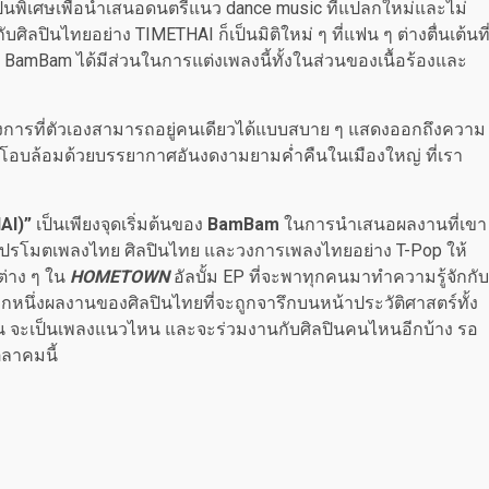
็นพิเศษเพื่อนำเสนอดนตรีแนว dance music ที่แปลกใหม่และไม่
ิลปินไทยอย่าง TIMETHAI ก็เป็นมิติใหม่ ๆ ที่แฟน ๆ ต่างตื่นเต้นที
ยที่ BamBam ได้มีส่วนในการแต่งเพลงนี้ทั้งในส่วนของเนื้อร้องและ
ึงการที่ตัวเองสามารถอยู่คนเดียวได้แบบสบาย ๆ แสดงออกถึงความ
ละโอบล้อมด้วยบรรยากาศอันงดงามยามค่ำคืนในเมืองใหญ่ ที่เรา
HAI)”
เป็นเพียงจุดเริ่มต้นของ
BamBam
ในการนำเสนอผลงานที่เขา
ปรโมตเพลงไทย ศิลปินไทย และวงการเพลงไทยอย่าง T-Pop ให้
ต่าง ๆ ใน
HOMETOWN
อัลบั้ม EP ที่จะพาทุกคนมาทำความรู้จักกับ
อีกหนึ่งผลงานของศิลปินไทยที่จะถูกจารึกบนหน้าประวัติศาสตร์ทั้ง
จะเป็นเพลงแนวไหน และจะร่วมงานกับศิลปินคนไหนอีกบ้าง รอ
ุลาคมนี้