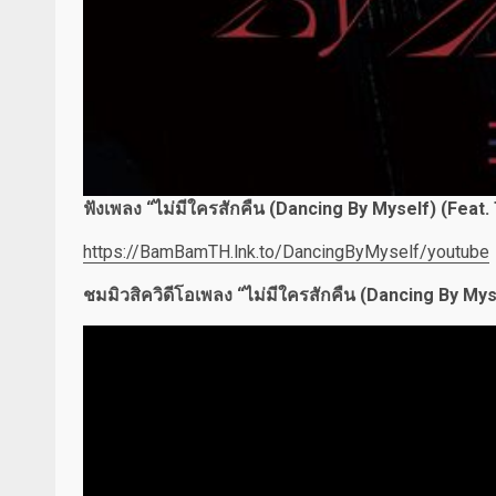
ฟังเพลง “ไม่มีใครสักคืน (Dancing By Myself) (Feat.
https://BamBamTH.lnk.to/DancingByMyself/youtube
ชมมิวสิควิดีโอเพลง “ไม่มีใครสักคืน (Dancing By Mys