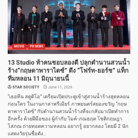
MOVIE
PR NEWS
13 Studio ท้าคนชอบลองดี ปลุกตำนานสวนน้ำ
ร้าง“กฤษดาพาราไดซ์” ดึง “โฟร์ท-ยอร์ช” แท็ก
ทีมหลอน 11 มิถุนายนนี้
STAR SOCIETY
June 11, 2026
“เธอทีน สตูดิโอ” เตรียมเปิดประตูเข้าสู่สวนน้ำร้างสุดหลอน
ก่อนใคร ในงานกาล่าพรีเมียร์ ภาพยนตร์สยองขวัญ “กฤษ
ดาพาราไดซ์” กับตำนานสวนน้ำร้างที่จะกลับมาเปิดทำการ
อีกครั้ง ด้วยฝีมือของ ผู้กำกับ ไมค์-ภณธฤต โชติกฤษฎา
โสภณ ถ่ายทอดความหลอน อยากรู้ อยากลอง โดยมี 2 นัก
แสดงวัยรุ่นชื่อดัง...