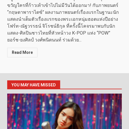
ขวัญใครที่ก้าวเท้าเข้าไปไม่มีวันได้ออกมา! กับภาพยนตร์
“กฤษดาพาราไดซ์” ผลงานภาพยนตร์เรื่องแรกในฐานะนัก
แสดงนำเต็มตัวเรื่องแรกของพระเอกหนุ่มฮอตแห่งปีอย่าง
โฟร์ท-ณัฐวรรธน์ จิโรชน์ธิกุล ที่ครั้งนี้โคจรมาพบกับนัก
แสดง-ศิลปินชาวไทยที่หัวหน้าวง K-POP แห่ง “POW”
ยอร์ช-ยงศิลป์ วงศ์พนิตนนท์ ร่วมด้วย...
Read More
YOU MAY HAVE MISSED