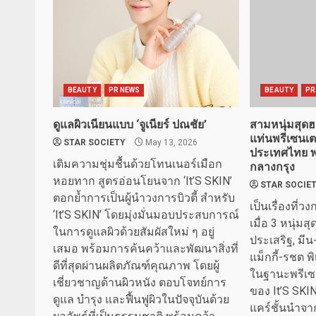
BEAUTY
PR NEWS
BEAUTY
PR
ดูแลผิวเนียนแบบ ‘จูเนียร์ ปณชัย’
สามหนุ่มสุดฮอต
แท่นพรีเซนเตอ
STAR SOCIETY
May 13, 2026
ประเทศไทย พร
เติมความชุ่มชื้นด้วยโทนเนอร์เมือก
กลางกรุง
หอยทาก สูตรอ่อนโยนจาก ‘It’S SKIN’
STAR SOCIE
ตอกย้ำการเป็นผู้นำวงการบิวตี้ สำหรับ
เป็นเรื่องที่ว
‘It’S SKIN’ โดยมุ่งมั่นมอบประสบการณ์
เมื่อ 3 หนุ่มส
ในการดูแลผิวด้วยสัมผัสใหม่ ๆ อยู่
ประเสริฐ, มีน
เสมอ พร้อมการค้นคว้าและพัฒนาสิ่งที่
แม็กกี้-รชต 
ดีที่สุดผ่านผลิตภัณฑ์คุณภาพ โดยผู้
ในฐานะพรีเซ
เชี่ยวชาญด้านผิวหนัง ตอบโจทย์การ
ของ It’S SKI
ดูแล บำรุง และฟื้นฟูผิวในปัจจุบันด้วย
แคร์ชั้นนำจาก