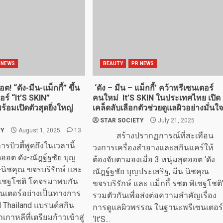
 NEWS
BEAUTY
PR NEWS
! “ดัง-มีน-แม็กกี้” ขึ้น
‘ดัง – มีน – แม็กกี้’ คว้าพรีเซนเตอร์
ร์ “It’S SKIN”
คนใหม่ It’S SKIN ในประเทศไทย เปิด
้อมเปิดตัวสุดยิ่งใหญ่
เคล็ดลับเลือกตัวช่วยดูแลผิวอย่างมั่นใจ
STAR SOCIETY
July 21, 2025
TY
August 1, 2025
13
สร้างปรากฏการณ์ที่สะเทือน
งการบิวตี้พูดถึงในเวลานี้
วงการเครื่องสำอางและสกินแคร์ให้
ุดฮอต ดัง-ณัฎฐ์ฐชัย บุญ
ต้องจับตามองเมื่อ 3 หนุ่มสุดฮอต ‘ดัง
-นิชคุณ ขจรบริรักษ์ และ
ณัฎฐ์ฐชัย บุญประเสริฐ, มีน นิชคุณ
พิเชฐโชติ โคจรมาพบกัน
ขจรบริรักษ์ และ แม็กกี้ รชต พิเชฐโชติ
นเตอร์อย่างเป็นทางการ
รวมตัวกันเพื่อส่งต่อความสำคัญเรื่อง
N Thailand แบรนด์สกิน
การดูแลผิวพรรณ ในฐานะพรีเซนเตอร์
เกาหลีที่เตรียมก้าวเข้าสู่
‘It’S...