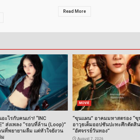
Read More
MOVIE
อะไรกับคนเก่า! “INC
“ขุนแผน” อาคมมหาสตรอง “ขุน
ส่งเพลง “รอบที่ล้าน (Loop)”
อาวุธเต็มออปชันปะทะศึกตัดสิ
ที่พยายามลืม แต่หัวใจยังวน
“อัศจรรย์วันทอง”
ดิม
August 7, 2026