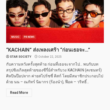
MUSIC
PR NEWS
“KACHAIN” ส่งเพลงเศร้า “ก่อนเธอจะ…”
STAR SOCIETY
October 22, 2025
กับความหวังครั้งสุดท้าย ก่อนที่เธอจะจากไป… พบกับบท
สรุปซิงเกิลสุดท้ายของซีรี่ย์สำหรับวง KACHAIN (คเชนทร์)
ศิลปินป๊อปจาก ค่ายสไปร์ซซี่ ดิสก์ โดยมีสมาชิกประกอบไป
ด้วย นน – ณภัทร์ นิมากร (ร้องนำ), ฟ๊อด – วริทธิ์...
Read More