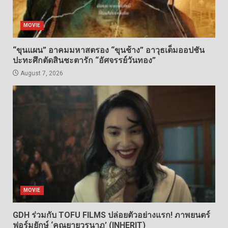
MOVIE
“ขุนแผน” อาคมมหาสตรอง “ขุนช้าง” อาวุธเต็มออปชัน
ปะทะศึกตัดสินชะตารัก “อัศจรรย์วันทอง”
August 7, 2026
MOVIE
GDH ร่วมกับ TOFU FILMS ปล่อยตัวอย่างแรก! ภาพยนตร์
ฟอร์มยักษ์ ‘คุณยายวรนาฏ’ (INHERIT)