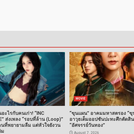
MOVIE
อะไรกับคนเก่า! “INC
“ขุนแผน” อาคมมหาสตรอง “ขุน
ส่งเพลง “รอบที่ล้าน (Loop)”
อาวุธเต็มออปชันปะทะศึกตัดสิ
ที่พยายามลืม แต่หัวใจยังวน
“อัศจรรย์วันทอง”
ดิม
August 7, 2026