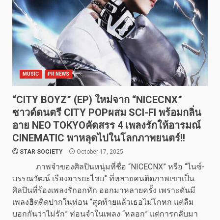
MUSIC
PR NEWS
“CITY BOYZ” (EP) ใหม่จาก “NICECNX”
ซาวด์ดนตรี CITY POPผสม SCI-FI พร้อมกลิ่น
อาย NEO TOKYOคัดสรร 4 เพลงรักให้อารมณ์
CINEMATIC พาหลุดไปในโลกภาพยนตร์!!
STAR SOCIETY
October 17, 2025
ภาพจำของศิลปินหนุ่มที่ชื่อ “NICECNX” หรือ “ไนซ์-
บรรณวัฒน์ เรืองอารยะไชย” ที่หลายคนติดภาพเขาเป็น
ศิลปินที่ร้องเพลงรักอกหัก ออกมาหลายครั้ง เพราะดันมี
เพลงฮิตติดปากในท่อน “สุดท้ายแล้วเธอไม่โกหก แต่ลืม
บอกกันว่าไม่รัก” ท่อนจำในเพลง “หลอก” แต่การกลับมา