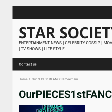
Skip
to
content
STAR SOCIET
ENTERTAINMENT NEWS | CELEBRITY GOSSIP | MOV
| TV SHOWS | LIFE STYLE
Contact us
Home
OurPIECES1stFANCONinVietnam
OurPIECES1stFANC